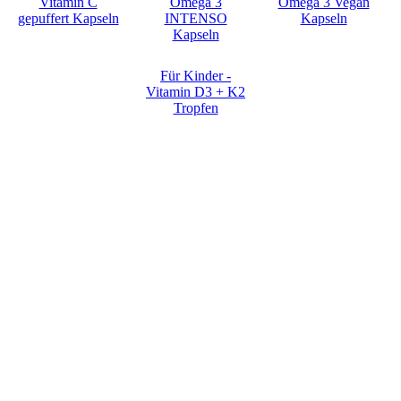
Vitamin C
Omega 3
Omega 3 Vegan
gepuffert Kapseln
INTENSO
Kapseln
Kapseln
Für Kinder -
Vitamin D3 + K2
Tropfen