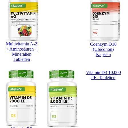
Multivitamin A-Z
Coenzym Q10
+ Aminosäuren +
(Ubiconon)
Mineralien
Kapseln
Tabletten
Vitamin D3 10.000
I.E. Tabletten