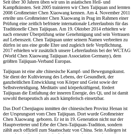
Seit über 30 Jahren üben wir uns in asiatischen Heil- und
Kampfkünsten. Seit 2005 trainieren wir Chen Taijiquan und lernten
2008 Großmeister Chen Xiaowang kennen. Am 4. November 2011
erteilte uns Großmeister Chen Xiaowang in Prag im Rahmen einer
Prüfung eine zeitlich befristete internationale Lehrerlaubnis für das
Traditionelle Chen Taijiquan. Am 19. Oktober 2014 erhielten wir
nach erneuter Überprüfung seine Genehmigung und sein Vertrauen
auf Lebenszeit. Chen Taijiquan unter seinem Namen verbreiten zu
dürfen ist uns eine große Ehre und zugleich tiefe Verpflichtung.
2017 erhielten wir zusätzlich unsere Lehrerlaubnis bei der WCTAG
(World Chen Xiaowang Taijiquan Association Germany), dem
größten Taijiquan-Verband Europas.
Taijiquan ist eine alte chinesische Kampf- und Bewegungskunst.
Sie dient der Kultivierung des Lebens, der Gesundheit, der
ganzheitlichen Entwicklung von Körper und Geist sowie der
Selbstverteidigung. Meditativ und körperkräftigend, fördert
Taijiquan die Entfaltung der inneren Energie, des Qi, und ist damit
sowohl therapeutisch als auch kämpferisch einsetzbar.
Das Dorf Chenjiagou inmitten der chinesischen Provinz Henan ist
der Ursprungsort vom Chen Taijiquan. Dort wurde Großmeister
Chen Xiaowang geboren. Er ist in 19. Generation nicht nur der
Hauptvertreter und Erbe der Chen-Taijiquan-Tradition, sondern
zählt auch offiziell zum Staatsschatz von China. Sein Anliegen ist