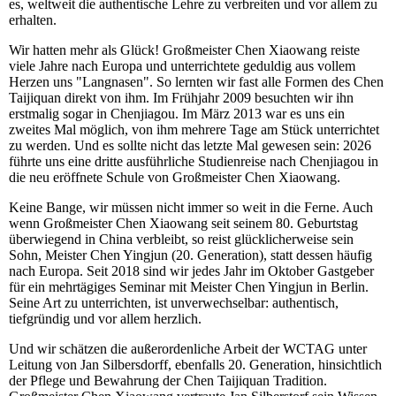
es, weltweit die authentische Lehre zu verbreiten und vor allem zu
erhalten.
Wir hatten mehr als Glück! Großmeister Chen Xiaowang reiste
viele Jahre nach Europa und unterrichtete geduldig aus vollem
Herzen uns "Langnasen". So lernten wir fast alle Formen des Chen
Taijiquan direkt von ihm. Im Frühjahr 2009 besuchten wir ihn
erstmalig sogar in Chenjiagou. Im März 2013 war es uns ein
zweites Mal möglich, von ihm mehrere Tage am Stück unterrichtet
zu werden. Und es sollte nicht das letzte Mal gewesen sein: 2026
führte uns eine dritte ausführliche Studienreise nach Chenjiagou in
die neu eröffnete Schule von Großmeister Chen Xiaowang.
Keine Bange, wir müssen nicht immer so weit in die Ferne. Auch
wenn Großmeister Chen Xiaowang seit seinem 80. Geburtstag
überwiegend in China verbleibt, so reist glücklicherweise sein
Sohn, Meister Chen Yingjun (20. Generation), statt dessen häufig
nach Europa. Seit 2018 sind wir jedes Jahr im Oktober Gastgeber
für ein mehrtägiges Seminar mit Meister Chen Yingjun in Berlin.
Seine Art zu unterrichten, ist unverwechselbar: authentisch,
tiefgründig und vor allem herzlich.
Und wir schätzen die außerordenliche Arbeit der WCTAG unter
Leitung von Jan Silbersdorff, ebenfalls 20. Generation, hinsichtlich
der Pflege und Bewahrung der Chen Taijiquan Tradition.