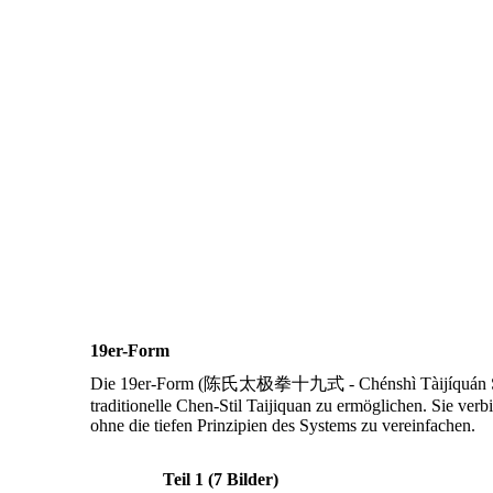
19er-Form
Die 19er-Form (陈氏太极拳十九式 - Chénshì Tàijíquán Shí
traditionelle Chen-Stil Taijiquan zu ermöglichen. Sie v
ohne die tiefen Prinzipien des Systems zu vereinfachen.
Teil 1 (7 Bilder)